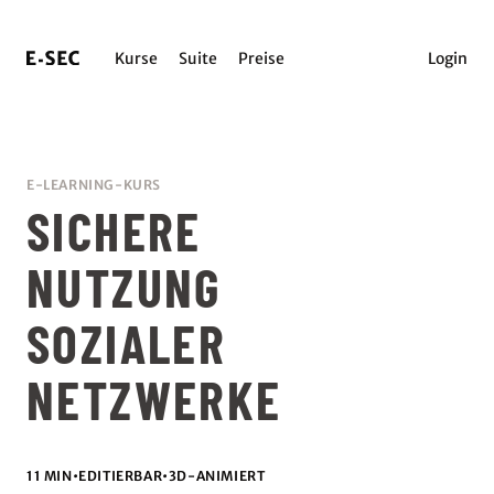
Kurse
Suite
Preise
Login
E-LEARNING-KURS
SICHERE
NUTZUNG
SOZIALER
NETZWERKE
11 MIN
•
EDITIERBAR
•
3D-ANIMIERT