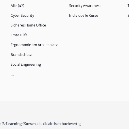
Alle
Security Awareness
(47)
Cyber Security
Individuelle Kurse
Sicheres Home Office
Erste Hilfe
Ergnomonie am Arbeitsplatz
Brandschutz
Social Engineering
…
en
E-Learning-Kursen
, die didaktisch hochwertig