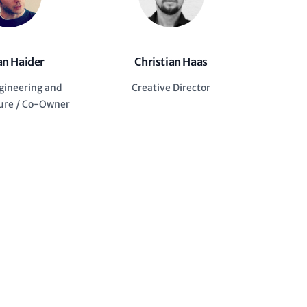
an Haider
Christian Haas
gineering and
Creative Director
ture / Co-Owner