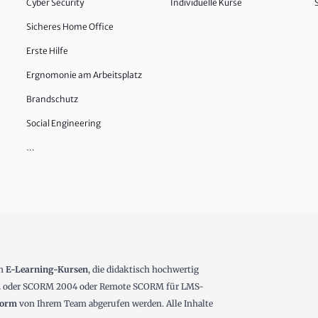
Cyber Security
Individuelle Kurse
Sicheres Home Office
Erste Hilfe
Ergnomonie am Arbeitsplatz
Brandschutz
Social Engineering
…
en
E-Learning-Kursen
, die didaktisch hochwertig
1.2 oder SCORM 2004 oder Remote SCORM für LMS-
form
von Ihrem Team abgerufen werden. Alle Inhalte