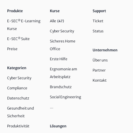
Produkte
Kurse
Support
E-SEC
®
E-Learning
Alle
Ticket
(47)
Kurse
Cyber Security
Status
E-SEC
®
Suite
Sicheres Home
Preise
Office
Unternehmen
Erste Hilfe
Über uns
Kategorien
Ergnomonie am
Partner
Arbeitsplatz
Cyber Security
Kontakt
Brandschutz
Compliance
Social Engineering
Datenschutz
…
Gesundheit und
Sicherheit
Produktivität
Lösungen