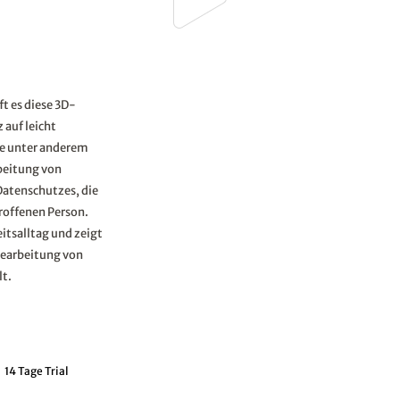
t es diese 3D-
 auf leicht
sie unter anderem
rbeitung von
atenschutzes, die
roffenen Person.
itsalltag und zeigt
 Bearbeitung von
t.
14 Tage Trial