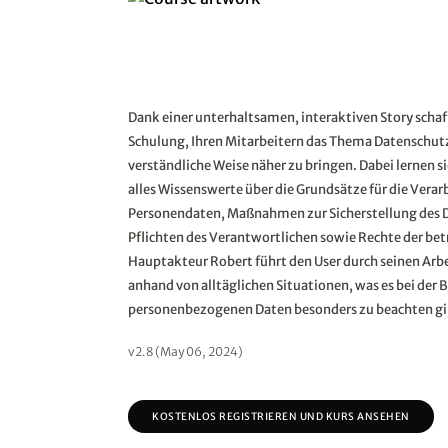
Dank einer unterhaltsamen, interaktiven Story schaff
Schulung, Ihren Mitarbeitern das Thema Datenschutz
verständliche Weise näher zu bringen. Dabei lernen 
alles Wissenswerte über die Grundsätze für die Vera
Personendaten, Maßnahmen zur Sicherstellung des D
Pflichten des Verantwortlichen sowie Rechte der bet
Hauptakteur Robert führt den User durch seinen Arbe
anhand von alltäglichen Situationen, was es bei der
personenbezogenen Daten besonders zu beachten gil
v2.8 (May 06, 2024)
KOSTENLOS REGISTRIEREN UND KURS ANSEHEN