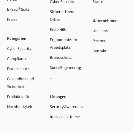
Cyber Security
Status
E-SEC
®
Suite
Sicheres Home
Preise
Office
Unternehmen
Erste Hilfe
Über uns
Kategorien
Ergnomonie am
Partner
Arbeitsplatz
Cyber Security
Kontakt
Brandschutz
Compliance
Social Engineering
Datenschutz
…
Gesundheit und
Sicherheit
Produktivität
Lösungen
Nachhaltigkeit
Security Awareness
Individuelle Kurse