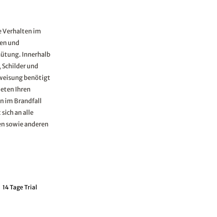
ge Verhalten im
ten und
ütung. Innerhalb
 Schilder und
rweisung benötigt
ieten Ihren
n im Brandfall
sich an alle
en sowie anderen
14 Tage Trial