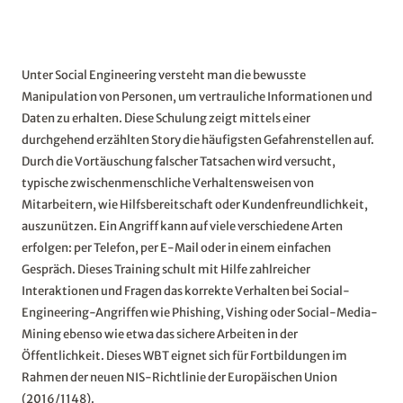
Unter Social Engineering versteht man die bewusste
Manipulation von Personen, um vertrauliche Informationen und
Daten zu erhalten. Diese Schulung zeigt mittels einer
durchgehend erzählten Story die häufigsten Gefahrenstellen auf.
Durch die Vortäuschung falscher Tatsachen wird versucht,
typische zwischenmenschliche Verhaltensweisen von
Mitarbeitern, wie Hilfsbereitschaft oder Kundenfreundlichkeit,
auszunützen. Ein Angriff kann auf viele verschiedene Arten
erfolgen: per Telefon, per E-Mail oder in einem einfachen
Gespräch. Dieses Training schult mit Hilfe zahlreicher
Interaktionen und Fragen das korrekte Verhalten bei Social-
Engineering-Angriffen wie Phishing, Vishing oder Social-Media-
Mining ebenso wie etwa das sichere Arbeiten in der
Öffentlichkeit. Dieses WBT eignet sich für Fortbildungen im
Rahmen der neuen NIS-Richtlinie der Europäischen Union
(2016/1148).