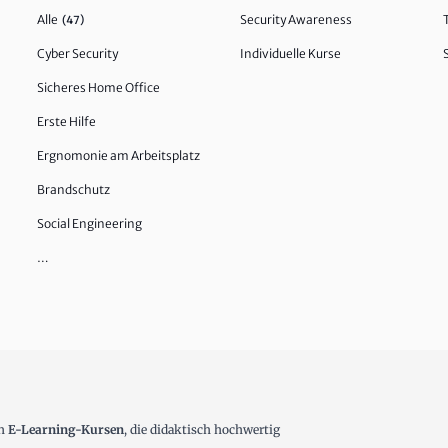
Alle
Security Awareness
(47)
Cyber Security
Individuelle Kurse
Sicheres Home Office
Erste Hilfe
Ergnomonie am Arbeitsplatz
Brandschutz
Social Engineering
…
en
E-Learning-Kursen
, die didaktisch hochwertig