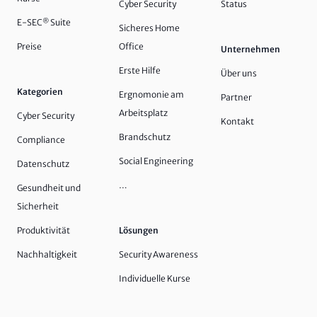
Cyber Security
Status
E-SEC
®
Suite
Sicheres Home
Preise
Office
Unternehmen
Erste Hilfe
Über uns
Kategorien
Ergnomonie am
Partner
Arbeitsplatz
Cyber Security
Kontakt
Brandschutz
Compliance
Social Engineering
Datenschutz
…
Gesundheit und
Sicherheit
Produktivität
Lösungen
Nachhaltigkeit
Security Awareness
Individuelle Kurse